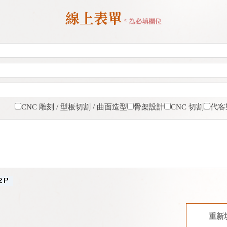
線上表單
* 為必填欄位
CNC 雕刻 / 型板切割 / 曲面造型
骨架設計
CNC 切割
代客
重新