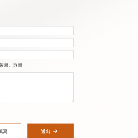
製圖、拆圖
填寫
送出