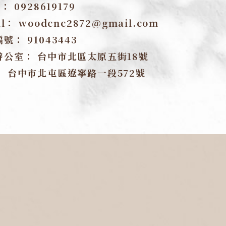
E：
0928619179
il：
woodcnc2872@gmail.com
編號：
91043443
辦公室：
台中市北區太原五街18號
：
台中市北屯區遼寧路一段572號