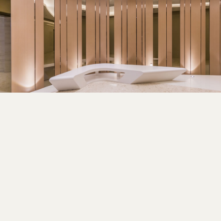
精準製圖
零誤差施工文件
自動化加工
快速交期無延誤
品質檢驗
每項交件均通過工廠
準