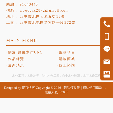
91043443
woodcnc2872@gmail.com
台中市北區太原五街18號
台中市北屯區遼寧路一段572號
關於 數位木作CNC
服務項目
作品總覽
購物商城
最新消息
線上諮詢
木作工程
木作裝潢
台中木作工程
台中木作裝潢
北區木作工程
Designed by
揚京快客
Copyright © 2026
隱私權政策
網站使用條款
..
累積人氣: 57905