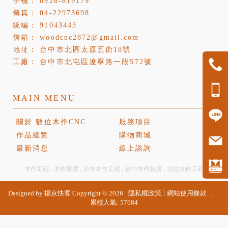
0928-619179
04-22973698
91043443
woodcnc2872@gmail.com
台中市北區太原五街18號
台中市北屯區遼寧路一段572號
關於 數位木作CNC
服務項目
作品總覽
購物商城
最新消息
線上諮詢
木作工程
木作裝潢
台中木作工程
台中木作裝潢
北區木作工程
Designed by
揚京快客
Copyright © 2026
隱私權政策
網站使用條款
..
累積人氣: 57684